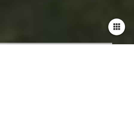
Cookie-Einstellungen
Diese Webseite verwendet Cookies, um Besuchern ein optimales
Nutzererlebnis zu bieten. Bestimmte Inhalte von Drittanbietern werden
nur angezeigt, wenn die entsprechende Option aktiviert ist. Die
Datenverarbeitung kann dann auch in einem Drittland erfolgen.
Weitere Informationen hierzu in der Datenschutzerklärung.
Impressum
Technisch notwendige
Ortsgemeinde Dodenburg
Diese Cookies sind zum Betrieb der Webseite notwendig, z.B. zum
Schutz vor Hackerangriffen und zur Gewährleistung eines
Ortsbürgermeisterin Iris Weber
konsistenten und der Nachfrage angepassten Erscheinungsbilds der
Seite.
54518 Dodenburg
Analytische
E-Mail: info(at)gemeinde-dodenburg.de
Diese Cookies werden verwendet, um das Nutzererlebnis weiter zu
optimieren. Hierunter fallen auch Statistiken, die dem
Die Ortsgemeinde Dodenburg ist eine Körperschaft des